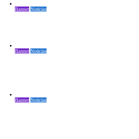
Banner
Noticias
Novedades de agosto en el Museo Nacional
Aeronáutico y del Espacio
1 minuto de lectura
Banner
Noticias
VITRINA DE LA ACTUALIDAD:
MONUMENTO A LOS MÁRTIRES DE LA
AVIACIÓN
1 minuto de lectura
Banner
Noticias
DIRECCIÓN GENERAL DE
AERONÁUTICA CIVIL PRESENTÓ SU
CUENTA PÚBLICA PARTICIPATIVA 2026
2 minutos de lectura