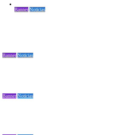
Banner
Noticias
OBJETO DEL MES DE JULIO: CASCO
MILITAR M-1
1 minuto de lectura
Banner
Noticias
Novedades de agosto en el Museo Nacional
Aeronáutico y del Espacio
1 minuto de lectura
Banner
Noticias
VITRINA DE LA ACTUALIDAD: MONUMENTO
A LOS MÁRTIRES DE LA AVIACIÓN
1 minuto de lectura