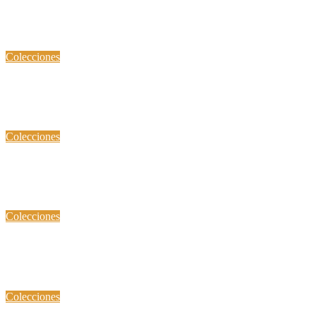
Militaria
Diciembre 16, 2021
Diciembre 27, 2021
Colecciones
Monumentos Históricos
Agosto 24, 2021
Agosto 8, 2024
Colecciones
GALERÍA DE AERONAVES
Marzo 3, 2020
Marzo 30, 2023
Colecciones
ARMAS
Febrero 22, 2020
Diciembre 27, 2021
Colecciones