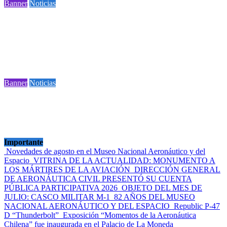
Banner
Noticias
DIRECCIÓN GENERAL DE AERONÁUTICA
CIVIL PRESENTÓ SU CUENTA PÚBLICA
PARTICIPATIVA 2026
2 minutos de lectura
Banner
Noticias
OBJETO DEL MES DE JULIO: CASCO
MILITAR M-1
1 minuto de lectura
Importante
Novedades de agosto en el Museo Nacional Aeronáutico y del
Espacio
VITRINA DE LA ACTUALIDAD: MONUMENTO A
LOS MÁRTIRES DE LA AVIACIÓN
DIRECCIÓN GENERAL
DE AERONÁUTICA CIVIL PRESENTÓ SU CUENTA
PÚBLICA PARTICIPATIVA 2026
OBJETO DEL MES DE
JULIO: CASCO MILITAR M-1
82 AÑOS DEL MUSEO
NACIONAL AERONÁUTICO Y DEL ESPACIO
Republic P-47
D “Thunderbolt”
Exposición “Momentos de la Aeronáutica
Chilena” fue inaugurada en el Palacio de La Moneda