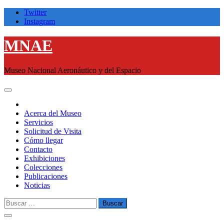
Saltar
Twitter
al
Instagram
contenido
MNAE
Museo Nacional Aeronáutico y del Espacio
Acerca del Museo
Servicios
Solicitud de Visita
Cómo llegar
Contacto
Exhibiciones
Colecciones
Publicaciones
Noticias
Buscar
por: