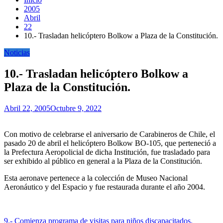
2005
Abril
22
10.- Trasladan helicóptero Bolkow a Plaza de la Constitución.
Noticias
10.- Trasladan helicóptero Bolkow a
Plaza de la Constitución.
Abril 22, 2005
Octubre 9, 2022
Con motivo de celebrarse el aniversario de Carabineros de Chile, el
pasado 20 de abril el helicóptero Bolkow BO-105, que perteneció a
la Prefectura Aeropolicial de dicha Institución, fue trasladado para
ser exhibido al público en general a la Plaza de la Constitución.
Esta aeronave pertenece a la colección de Museo Nacional
Aeronáutico y del Espacio y fue restaurada durante el año 2004.
Navegación
9.- Comienza programa de visitas para niños discapacitados.