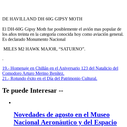
DE HAVILLAND DH 60G GIPSY MOTH
El DH-60G Gipsy Moth fue posiblemente el avión mas popular de
los años treinta en la categoría conocida hoy como aviación general.
Es declarado Monumento Nacional
MILES M2 HAWK MAJOR, “SATURNO”.
.
Navegación
19.- Homenaje en Chillán en el Aniversario 123 del Natalicio del
Comodoro Arturo Merino Benítez.
de
21.- Rotundo éxito en el Día del Patrimonio Cultural.
entradas
Te puede Interesar --
Novedades de agosto en el Museo
Nacional Aeronáutico y del Espacio