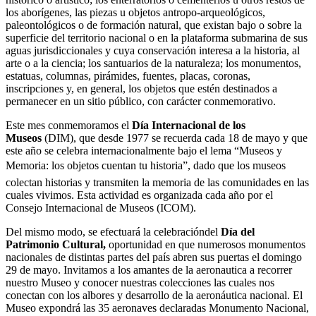
los aborígenes, las piezas u objetos antropo-arqueológicos,
paleontológicos o de formación natural, que existan bajo o sobre la
superficie del territorio nacional o en la plataforma submarina de sus
aguas jurisdiccionales y cuya conservación interesa a la historia, al
arte o a la ciencia; los santuarios de la naturaleza; los monumentos,
estatuas, columnas, pirámides, fuentes, placas, coronas,
inscripciones y, en general, los objetos que estén destinados a
permanecer en un sitio público, con carácter conmemorativo.
Este mes conmemoramos el
Día Internacional de los
Museos
(DIM), que desde 1977 se recuerda cada 18 de mayo y que
este año se celebra internacionalmente bajo el lema “Museos y
Memoria: los objetos cuentan tu historia”, dado que los museos
colectan historias y transmiten la memoria de las comunidades en las
cuales vivimos. Esta actividad es organizada cada año por el
Consejo Internacional de Museos (ICOM).
Del mismo modo, se efectuará la celebracióndel
Día del
Patrimonio Cultural,
oportunidad en que numerosos monumentos
nacionales de distintas partes del país abren sus puertas el domingo
29 de mayo. Invitamos a los amantes de la aeronautica a recorrer
nuestro Museo y conocer nuestras colecciones las cuales nos
conectan con los albores y desarrollo de la aeronáutica nacional. El
Museo expondrá las 35 aeronaves declaradas Monumento Nacional,