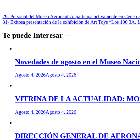
Navegación
29- Personal del Museo Aeronáutico participa activamente en Censo 
31- Exitosa presentación de la exhibición de Art Toys “Los 100 3A,
de
entradas
Te puede Interesar --
Novedades de agosto en el Museo Nacio
Agosto 4, 2026
Agosto 4, 2026
VITRINA DE LA ACTUALIDAD: M
Agosto 4, 2026
Agosto 4, 2026
DIRECCIÓN GENERAL DE AERONÁU