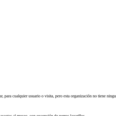
ar, para cualquier usuario o visita, pero esta organización no tiene ning
mascotas al museo, con excepción de perros lazarillos.