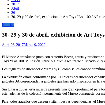
2017
Abril
26
30- 29 y 30 de abril, exhibición de Art Toys “Los 100 3A” en 
Noticias
30- 29 y 30 de abril, exhibición de Art To
Abril 26, 2017
Marzo 9, 2022
El Museo Aeronáutico junto con Antonio Bocca, artista y productor del
Toys “Los 100 3ª, Legión Three A Chile” a realizarse el sábado 29 y 
Los juguetes de diseñador o “Art Toys”, como se les conoce comúnment
La exhibición estará conformada por 100 piezas del diseñador canadi
juguetes 3A corresponden a juguetes que han sido inspirados en la avia
Sin lugar a dudas, esta muestra presenta una gran oportunidad para tod
esta, además de la colección permanente del Museo compuesta por más
Para todos aquellos que deseen visitar nuestras dependencias, el Mus