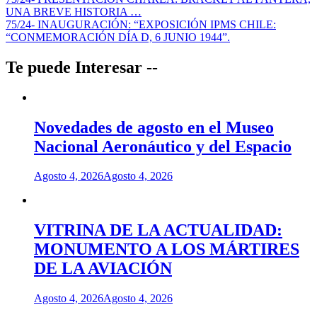
Navegación
UNA BREVE HISTORIA …
de
75/24- INAUGURACIÓN: “EXPOSICIÓN IPMS CHILE:
entradas
“CONMEMORACIÓN DÍA D, 6 JUNIO 1944”.
Te puede Interesar --
Novedades de agosto en el Museo
Nacional Aeronáutico y del Espacio
Agosto 4, 2026
Agosto 4, 2026
VITRINA DE LA ACTUALIDAD:
MONUMENTO A LOS MÁRTIRES
DE LA AVIACIÓN
Agosto 4, 2026
Agosto 4, 2026