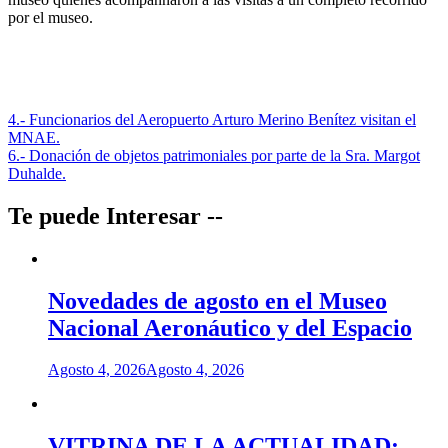
por el museo.
Navegación
4.- Funcionarios del Aeropuerto Arturo Merino Benítez visitan el
MNAE.
de
6.- Donación de objetos patrimoniales por parte de la Sra. Margot
entradas
Duhalde.
Te puede Interesar --
Novedades de agosto en el Museo
Nacional Aeronáutico y del Espacio
Agosto 4, 2026
Agosto 4, 2026
VITRINA DE LA ACTUALIDAD: