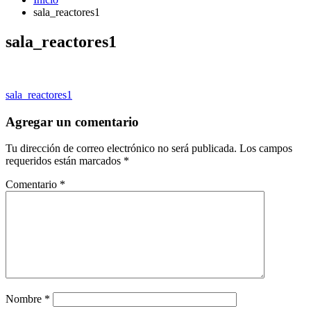
sala_reactores1
sala_reactores1
Navegación
sala_reactores1
de
Agregar un comentario
entradas
Tu dirección de correo electrónico no será publicada.
Los campos
requeridos están marcados
*
Comentario
*
Nombre
*