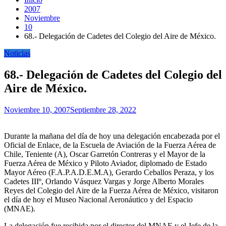
2007
Noviembre
10
68.- Delegación de Cadetes del Colegio del Aire de México.
Noticias
68.- Delegación de Cadetes del Colegio del
Aire de México.
Noviembre 10, 2007
Septiembre 28, 2022
Durante la mañana del día de hoy una delegación encabezada por el
Oficial de Enlace, de la Escuela de Aviación de la Fuerza Aérea de
Chile, Teniente (A), Oscar Garretón Contreras y el Mayor de la
Fuerza Aérea de México y Piloto Aviador, diplomado de Estado
Mayor Aéreo (F.A.P.A.D.E.M.A), Gerardo Ceballos Peraza, y los
Cadetes IIIº, Orlando Vásquez Vargas y Jorge Alberto Morales
Reyes del Colegio del Aire de la Fuerza Aérea de México, visitaron
el día de hoy el Museo Nacional Aeronáutico y del Espacio
(MNAE).
La delegación fue recibida por el director del MNAE y el Jefe de la