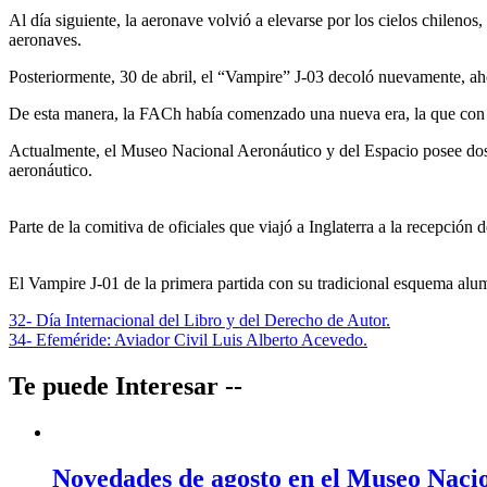
Al día siguiente, la aeronave volvió a elevarse por los cielos chilen
aeronaves.
Posteriormente, 30 de abril, el “Vampire” J-03 decoló nuevamente, ah
De esta manera, la FACh había comenzado una nueva era, la que con el
Actualmente, el Museo Nacional Aeronáutico y del Espacio posee dos
aeronáutico.
Parte de la comitiva de oficiales que viajó a Inglaterra a la recepc
El Vampire J-01 de la primera partida con su tradicional esquema alu
Navegación
32- Día Internacional del Libro y del Derecho de Autor.
34- Efeméride: Aviador Civil Luis Alberto Acevedo.
de
entradas
Te puede Interesar --
Novedades de agosto en el Museo Nacio