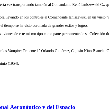
os, esta vez transportando también al Comandante René Ianiszewski C., qu
ora llevando en los controles al Comandante Ianiszewski en un vuelo “s
 tiempo se ha visto co­ronada de grandes éxitos y logros.
 aviones de este mismo tipo como parte permanente de su Colección de
ión de los Vampire; Teniente 1° Orlando Gutiérrez, Capitán Nino Bianch
minio (1954).
nal Aeronáutico y del Espacio