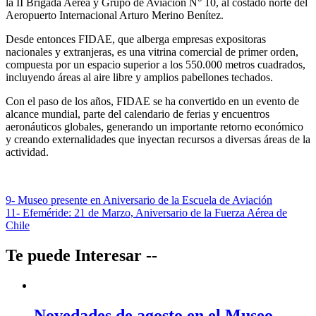
la II Brigada Aérea y Grupo de Aviación N° 10, al costado norte del
Aeropuerto Internacional Arturo Merino Benítez.
Desde entonces FIDAE, que alberga empresas expositoras
nacionales y extranjeras, es una vitrina comercial de primer orden,
compuesta por un espacio superior a los 550.000 metros cuadrados,
incluyendo áreas al aire libre y amplios pabellones techados.
Con el paso de los años, FIDAE se ha convertido en un evento de
alcance mundial, parte del calendario de ferias y encuentros
aeronáuticos globales, generando un importante retorno económico
y creando externalidades que inyectan recursos a diversas áreas de la
actividad.
Navegación
9- Museo presente en Aniversario de la Escuela de Aviación
11- Efeméride: 21 de Marzo, Aniversario de la Fuerza Aérea de
de
Chile
entradas
Te puede Interesar --
Novedades de agosto en el Museo