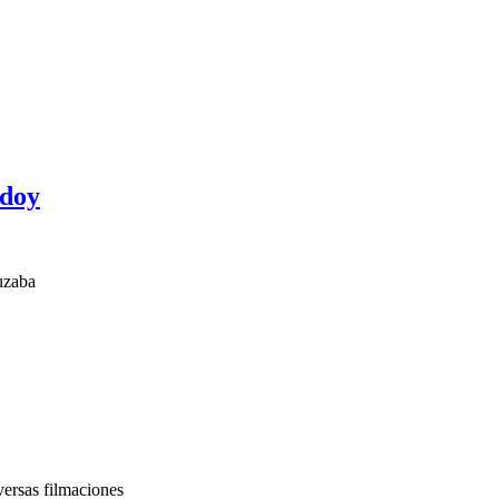
odoy
ruzaba
versas filmaciones