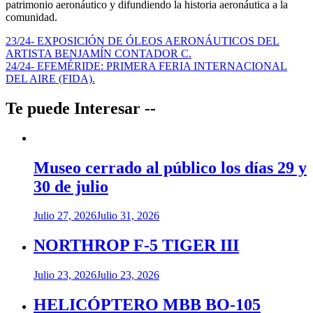
patrimonio aeronáutico y difundiendo la historia aeronáutica a la
comunidad.
Navegación
23/24- EXPOSICIÓN DE ÓLEOS AERONÁUTICOS DEL
ARTISTA BENJAMÍN CONTADOR C.
de
24/24- EFEMÉRIDE: PRIMERA FERIA INTERNACIONAL
entradas
DEL AIRE (FIDA).
Te puede Interesar --
Museo cerrado al público los días 29 y
30 de julio
Julio 27, 2026
Julio 31, 2026
NORTHROP F-5 TIGER III
Julio 23, 2026
Julio 23, 2026
HELICÓPTERO MBB BO-105