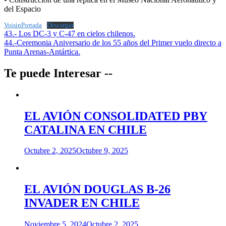
del Espacio
VoisinPortada
Descargar
Navegación
43.- Los DC-3 y C-47 en cielos chilenos.
44.-Ceremonia Aniversario de los 55 años del Primer vuelo directo a
de
Punta Arenas-Antártica.
entradas
Te puede Interesar --
EL AVIÓN CONSOLIDATED PBY
CATALINA EN CHILE
Octubre 2, 2025
Octubre 9, 2025
EL AVIÓN DOUGLAS B-26
INVADER EN CHILE
Noviembre 5, 2024
Octubre 2, 2025