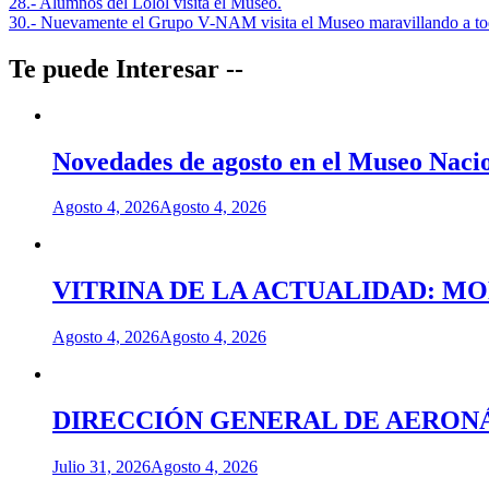
Navegación
28.- Alumnos del Lolol visita el Museo.
30.- Nuevamente el Grupo V-NAM visita el Museo maravillando a tod
de
entradas
Te puede Interesar --
Novedades de agosto en el Museo Nacio
Agosto 4, 2026
Agosto 4, 2026
VITRINA DE LA ACTUALIDAD: M
Agosto 4, 2026
Agosto 4, 2026
DIRECCIÓN GENERAL DE AERONÁU
Julio 31, 2026
Agosto 4, 2026