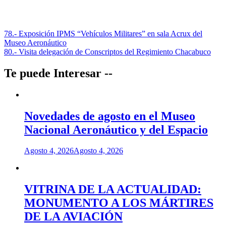
Navegación
78.- Exposición IPMS “Vehículos Militares” en sala Acrux del
Museo Aeronáutico
de
80.- Visita delegación de Conscriptos del Regimiento Chacabuco
entradas
Te puede Interesar --
Novedades de agosto en el Museo
Nacional Aeronáutico y del Espacio
Agosto 4, 2026
Agosto 4, 2026
VITRINA DE LA ACTUALIDAD:
MONUMENTO A LOS MÁRTIRES
DE LA AVIACIÓN