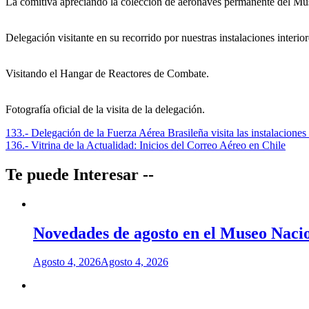
La comitiva apreciando la colección de aeronaves permanente del Mu
Delegación visitante en su recorrido por nuestras instalaciones interior
Visitando el Hangar de Reactores de Combate.
Fotografía oficial de la visita de la delegación.
Navegación
133.- Delegación de la Fuerza Aérea Brasileña visita las instalacion
136.- Vitrina de la Actualidad: Inicios del Correo Aéreo en Chile
de
entradas
Te puede Interesar --
Novedades de agosto en el Museo Nacio
Agosto 4, 2026
Agosto 4, 2026