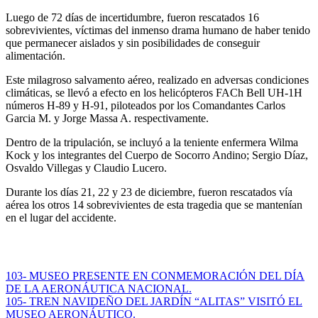
Luego de 72 días de incertidumbre, fueron rescatados 16
sobrevivientes, víctimas del inmenso drama humano de haber tenido
que permanecer aislados y sin posibilidades de conseguir
alimentación.
Este milagroso salvamento aéreo, realizado en adversas condiciones
climáticas, se llevó a efecto en los helicópteros FACh Bell UH-1H
números H-89 y H-91, piloteados por los Comandantes Carlos
Garcia M. y Jorge Massa A. respectivamente.
Dentro de la tripulación, se incluyó a la teniente enfermera Wilma
Kock y los integrantes del Cuerpo de Socorro Andino; Sergio Díaz,
Osvaldo Villegas y Claudio Lucero.
Durante los días 21, 22 y 23 de diciembre, fueron rescatados vía
aérea los otros 14 sobrevivientes de esta tragedia que se mantenían
en el lugar del accidente.
Navegación
103- MUSEO PRESENTE EN CONMEMORACIÓN DEL DÍA
DE LA AERONÁUTICA NACIONAL.
de
105- TREN NAVIDEÑO DEL JARDÍN “ALITAS” VISITÓ EL
entradas
MUSEO AERONÁUTICO.